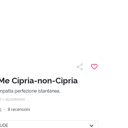
e Cipria-non-Cipria
mpatta perfezione istantanea.
z7 /
050206A020
5
-
8
recensioni
NUDE