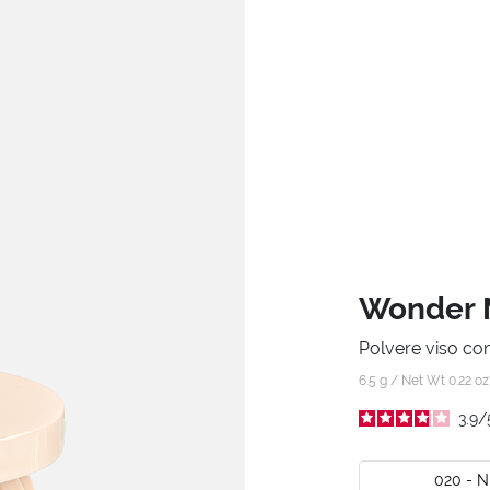
Wonder M
Polvere viso co
6.5 g / Net Wt 0.22 o
3.9
/
020 - 