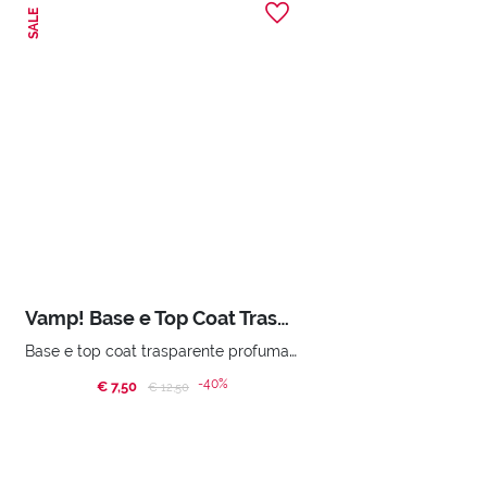
SALE
Vamp! Base e Top Coat Trasparente e Profumato
Base e top coat trasparente profumato, fragranza rossa.
-40%
€ 7,50
Price reduced from
to
€ 12,50
ACQUISTA