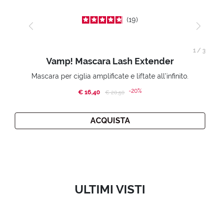
19
1
/
3
Vamp! Mascara Lash Extender
Mascara per ciglia amplificate e liftate all’infinito.
-20%
€ 16,40
Price reduced from
to
€ 20,50
ACQUISTA
ULTIMI VISTI