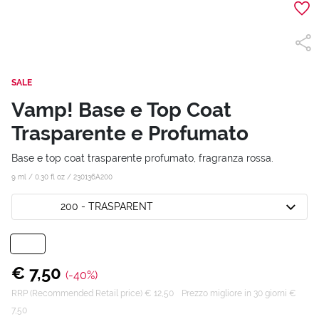
SALE
Vamp! Base e Top Coat
Trasparente e Profumato
Base e top coat trasparente profumato, fragranza rossa.
9 ml / 0.30 fl oz /
230136A200
200 - TRASPARENT
€ 7,50
(-40%)
RRP (Recommended Retail price) € 12,50
Prezzo migliore in 30 giorni €
7,50